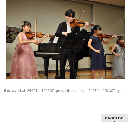
line_oa_chat_240714_152307_group_1
line_oa_chat_240714_152307_group_3
PAGETOP