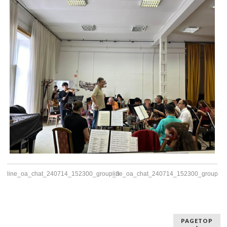
line_oa_chat_240714_152300_group_3
line_oa_chat_240714_152300_group_5
PAGETOP