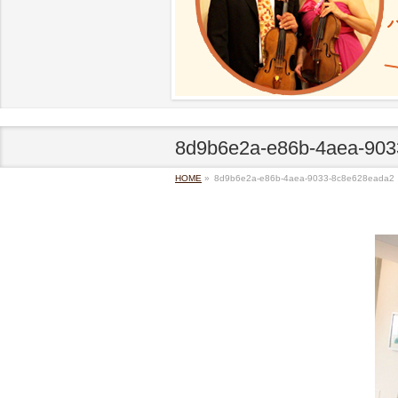
8d9b6e2a-e86b-4aea-90
HOME
»
8d9b6e2a-e86b-4aea-9033-8c8e628eada2