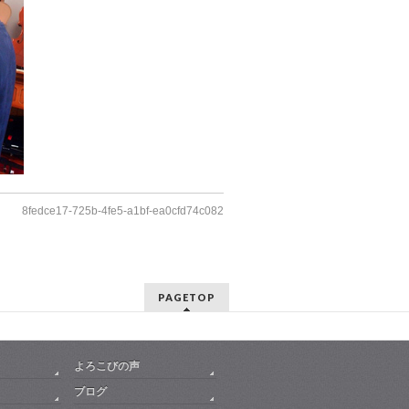
8fedce17-725b-4fe5-a1bf-ea0cfd74c082
PAGETOP
よろこびの声
ブログ