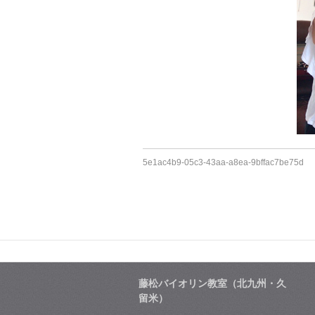
5e1ac4b9-05c3-43aa-a8ea-9bffac7be75d
藤松バイオリン教室（北九州・久
留米）